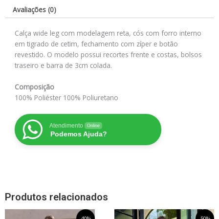
Avaliações (0)
Calça wide leg com modelagem reta, cós com forro interno
em tigrado de cetim, fechamento com zíper e botão
revestido. O modelo possui recortes frente e costas, bolsos
traseiro e barra de 3cm colada.
Composição
100% Poliéster 100% Poliuretano
Atendimento
Online
Podemos Ajuda?
Produtos relacionados
O
Este
O
O
Este
O
-40%
-50%