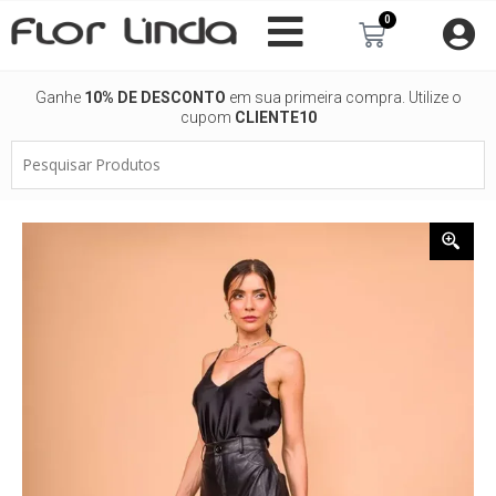
Ir
0
Carrinho
para
o
conteúdo
Ganhe
10% DE DESCONTO
em sua primeira compra. Utilize o
cupom
CLIENTE10
Pesquisar
Produtos