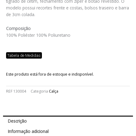
tigrado de cetim, fechamento com zíper e botão revestido. O
modelo possui recortes frente e costas, bolsos traseiro e barra
de 3cm colada.
Composição
100% Poliéster 100% Poliuretano
Tabela de Medidas
Este produto está fora de estoque e indisponível.
REF
130004
Categoria
Calça
Descrição
Informação adicional