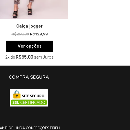
do
produto
Calça jogger
R$
259,99
R$
129,99
Ver opções
R$
65,00
2x de
sem Juros
COMPRA SEGURA
ial: FLOR LINDA CONFECÇÕES EIRELI