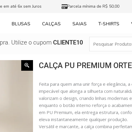
e em até 6x sem Juros
Parcela mínima de R$ 50,00
BLUSAS
CALÇAS
SAIAS
T-SHIRTS
Pesquisar
ra. Utilize o cupom
CLIENTE10
Produtos
CALÇA PU PREMIUM ORT
Feita para quem ama unir força e elegância, 
impecável que alonga a silhueta com naturali
valorizam o design, criando linhas modernas e
enquanto o botão interno reforça o acabamen
em PU Premium, ela entrega estrutura, confor
eleva instantaneamente qualquer produção.
Versátil e marcante, a calça combina perfeit