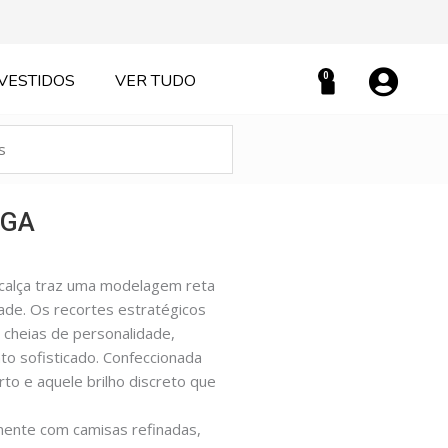
0
VESTIDOS
VER TUDO
Carrinho
EGA
a calça traz uma modelagem reta
dade. Os recortes estratégicos
 cheias de personalidade,
to sofisticado. Confeccionada
to e aquele brilho discreto que
amente com camisas refinadas,