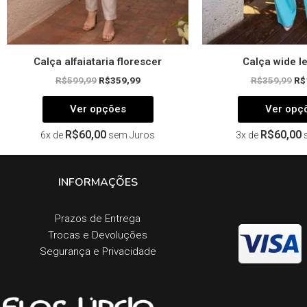
do
produto
Calça alfaiataria florescer
Calça wide l
R$
599,99
R$
359,99
R$
359,99
R$
Ver opções
Ver opç
R$
60,00
R$
60,00
6x de
sem Juros
3x de
INFORMAÇÕES
Prazos de Entrega​
Trocas e Devoluções​
Segurança e Privacidade