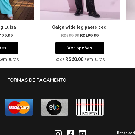
do
do
produto
produto
eg Luisa
Calça wide leg paete ceci
179,99
R$
599,99
R$
299,99
ões
Ver opções
R$
60,00
sem Juros
5x de
sem Juros
FORMAS DE PAGAMENTO
Razão soc