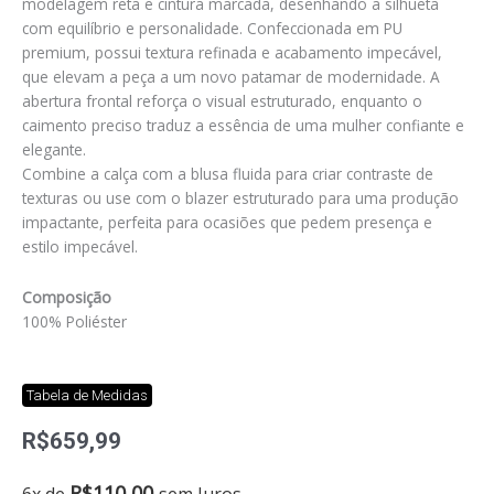
modelagem reta e cintura marcada, desenhando a silhueta
com equilíbrio e personalidade. Confeccionada em PU
premium, possui textura refinada e acabamento impecável,
que elevam a peça a um novo patamar de modernidade. A
abertura frontal reforça o visual estruturado, enquanto o
caimento preciso traduz a essência de uma mulher confiante e
elegante.
Combine a calça com a blusa fluida para criar contraste de
texturas ou use com o blazer estruturado para uma produção
impactante, perfeita para ocasiões que pedem presença e
estilo impecável.
Composição
100% Poliéster
Tabela de Medidas
R$
659,99
Calça
R$
110,00