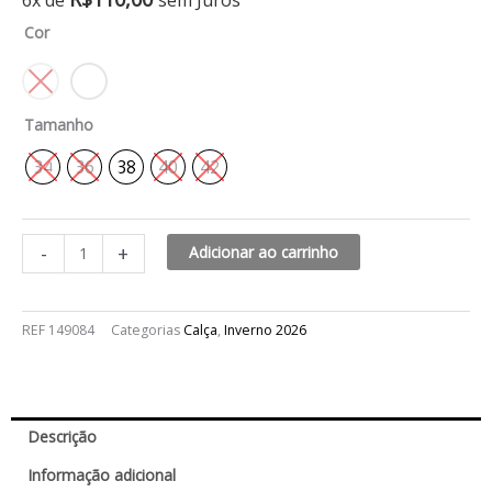
6x de
sem Juros
pu
Cor
premium
nostrum
quantidade
Tamanho
34
36
38
40
42
-
+
Adicionar ao carrinho
REF
149084
Categorias
Calça
,
Inverno 2026
Descrição
Informação adicional