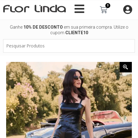
Ir
0
Carrinho
para
o
conteúdo
Ganhe
10% DE DESCONTO
em sua primeira compra. Utilize o
cupom
CLIENTE10
Pesquisar
Produtos