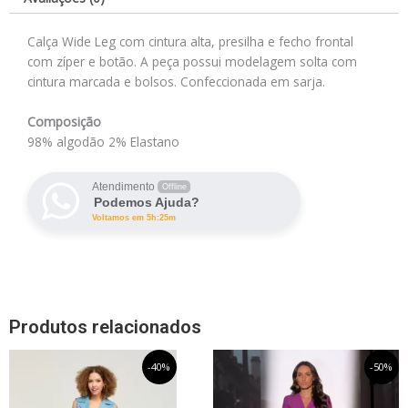
Calça Wide Leg com cintura alta, presilha e fecho frontal
com zíper e botão. A peça possui modelagem solta com
cintura marcada e bolsos. Confeccionada em sarja.
Composição
98% algodão 2% Elastano
Atendimento
Offline
Podemos Ajuda?
Voltamos em 5h:25m
Produtos relacionados
O
Este
O
O
Este
O
-40%
-50%
preço
preço
preço
preço
produto
produto
original
atual
original
atual
tem
tem
era:
é:
era:
é: