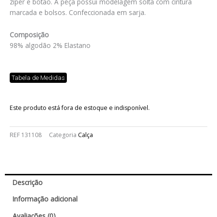
zíper e botão. A peça possui modelagem solta com cintura
marcada e bolsos. Confeccionada em sarja.
Composição
98% algodão 2% Elastano
Tabela de Medidas
Este produto está fora de estoque e indisponível.
REF
131108
Categoria
Calça
Descrição
Informação adicional
Avaliações (0)