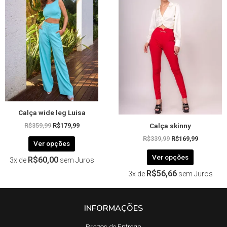
tem
tem
era:
é:
era:
é:
R$359,99.
R$179,99.
R$339,99.
R$169,99.
várias
várias
variantes.
variantes.
As
As
opções
opções
podem
podem
ser
ser
escolhidas
escolhida
na
na
página
página
Calça wide leg Luisa
do
do
Calça skinny
produto
produto
R$
359,99
R$
179,99
R$
339,99
R$
169,99
Ver opções
Ver opções
R$
60,00
3x de
sem Juros
R$
56,66
3x de
sem Juros
INFORMAÇÕES
Prazos de Entrega​