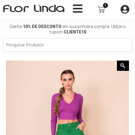
Ir
0
Carrinho
para
o
conteúdo
Ganhe
10% DE DESCONTO
em sua primeira compra. Utilize o
cupom
CLIENTE10
Pesquisar
Produtos