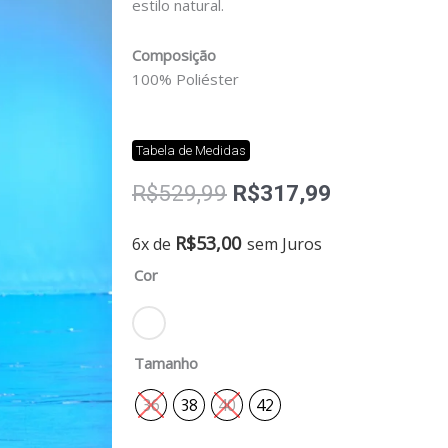
estilo natural.
Composição
100% Poliéster
Tabela de Medidas
O
O
R$
529,99
R$
317,99
preço
preço
original
atual
Calça
R$
53,00
6x de
sem Juros
era:
é:
crochet
Cor
R$529,99.
R$317,99.
quantidade
Tamanho
36
38
40
42