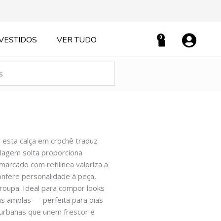
0
VESTIDOS
VER TUDO
Carrinho
 esta calça em crochê traduz
elagem solta proporciona
marcado com retilínea valoriza a
onfere personalidade à peça,
oupa. Ideal para compor looks
as amplas — perfeita para dias
urbanas que unem frescor e