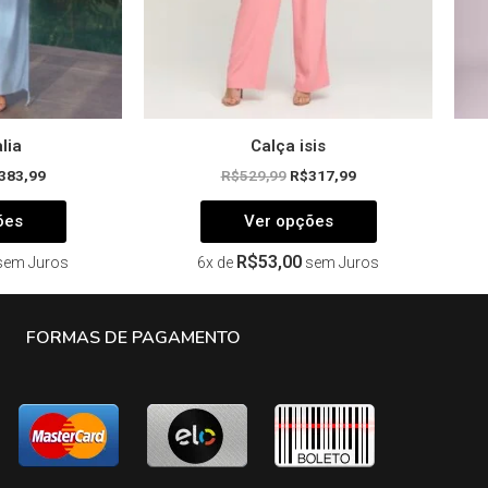
na
na
página
página
do
do
produto
produto
lia
Calça isis
383,99
R$
529,99
R$
317,99
ões
Ver opções
R$
53,00
sem Juros
6x de
sem Juros
FORMAS DE PAGAMENTO