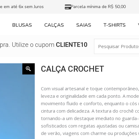
e em até 6x sem Juros
Parcela mínima de R$ 50,00
BLUSAS
CALÇAS
SAIAS
T-SHIRTS
Pesquisar
ra. Utilize o cupom
CLIENTE10
Produtos
CALÇA CROCHET
Com visual artesanal e toque contemporâneo,
leveza e originalidade em cada ponto. A mod
movimento fluido e conforto, enquanto o cós 
cintura com delicadeza. A textura do crochê c
tornando-a um destaque imediato no guarda-r
sofisticados com regatas ajustadas ou camis
de verão, viagens com charme ou produções 