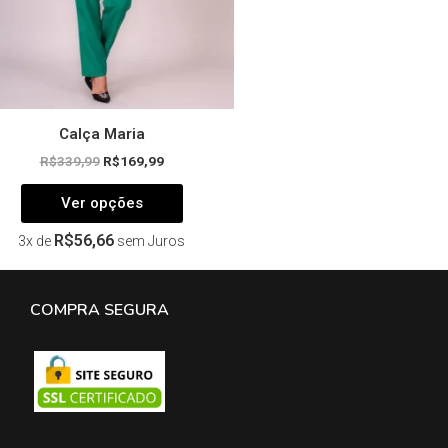
na
página
do
produto
Calça Maria
R$
339,99
R$
169,99
Ver opções
R$
56,66
3x de
sem Juros
COMPRA SEGURA