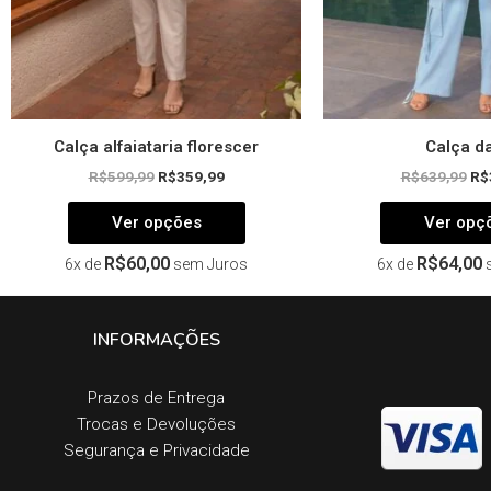
na
página
do
produto
Calça alfaiataria florescer
Calça da
R$
599,99
R$
359,99
R$
639,99
R$
Ver opções
Ver opç
R$
60,00
R$
64,00
6x de
sem Juros
6x de
INFORMAÇÕES
Prazos de Entrega​
Trocas e Devoluções​
Segurança e Privacidade