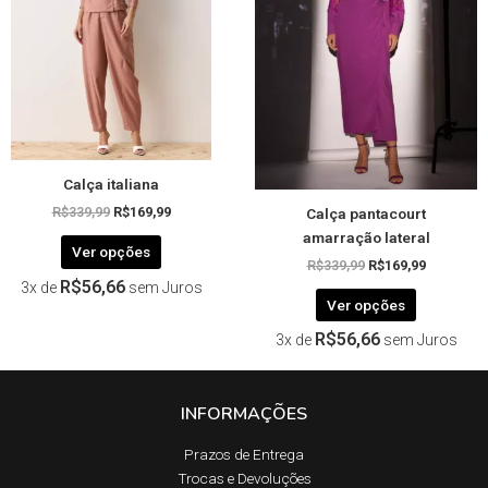
As
As
opções
opções
podem
podem
ser
ser
escolhidas
escolhida
na
na
página
página
Calça italiana
do
do
Calça pantacourt
produto
produto
R$
339,99
R$
169,99
amarração lateral
Ver opções
R$
339,99
R$
169,99
R$
56,66
3x de
sem Juros
Ver opções
R$
56,66
3x de
sem Juros
INFORMAÇÕES
Prazos de Entrega​
Trocas e Devoluções​