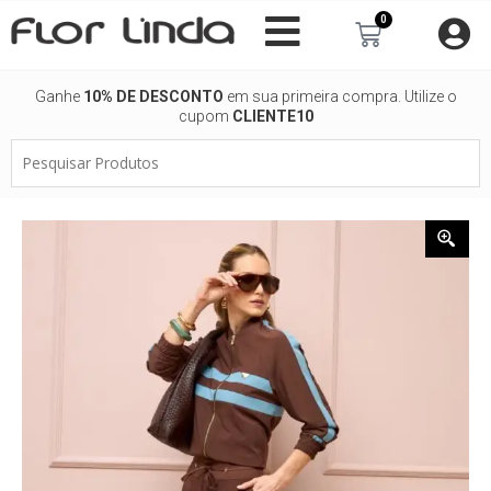
Ir
0
Carrinho
para
o
conteúdo
Ganhe
10% DE DESCONTO
em sua primeira compra. Utilize o
cupom
CLIENTE10
Pesquisar
Produtos