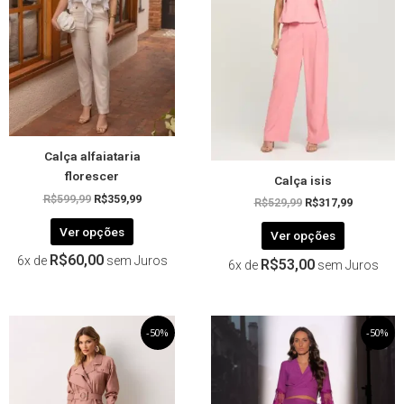
variantes.
variantes.
As
As
opções
opções
podem
podem
ser
ser
escolhidas
escolhida
na
na
página
página
Calça alfaiataria
do
do
florescer
Calça isis
produto
produto
R$
599,99
R$
359,99
R$
529,99
R$
317,99
Ver opções
Ver opções
R$
60,00
6x de
sem Juros
R$
53,00
6x de
sem Juros
O
Este
O
O
Este
O
-50%
-50%
preço
preço
preço
preço
produto
produto
original
atual
original
atual
tem
tem
era:
é:
era:
é:
R$339,99.
R$169,99.
R$339,99.
R$169,99.
várias
várias
variantes.
variantes.