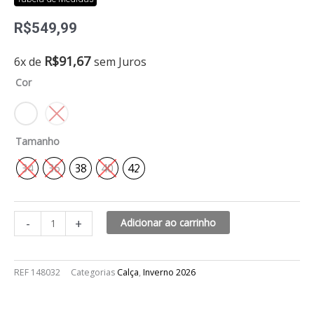
R$
549,99
Calça
R$
91,67
6x de
sem Juros
bicolor
Cor
quantidade
Tamanho
34
36
38
40
42
-
+
Adicionar ao carrinho
REF
148032
Categorias
Calça
,
Inverno 2026