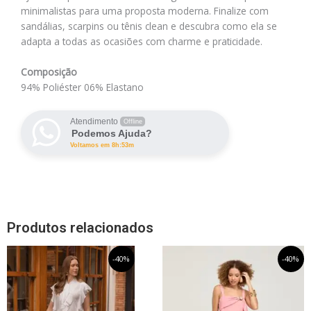
minimalistas para uma proposta moderna. Finalize com
sandálias, scarpins ou tênis clean e descubra como ela se
adapta a todas as ocasiões com charme e praticidade.
Composição
94% Poliéster 06% Elastano
Atendimento
Offline
Podemos Ajuda?
Voltamos em 8h:53m
Produtos relacionados
O
Este
O
O
Este
O
-40%
-40%
preço
preço
preço
preço
produto
produto
original
atual
original
atual
tem
tem
era:
é:
era:
é:
R$599,99.
R$359,99.
R$529,99.
R$317,99.
várias
várias