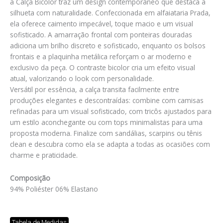
a Calça Bicolor traz um design contemporâneo que destaca a
silhueta com naturalidade. Confeccionada em alfaiataria Prada,
ela oferece caimento impecável, toque macio e um visual
sofisticado. A amarração frontal com ponteiras douradas
adiciona um brilho discreto e sofisticado, enquanto os bolsos
frontais e a plaquinha metálica reforçam o ar moderno e
exclusivo da peça. O contraste bicolor cria um efeito visual
atual, valorizando o look com personalidade.
Versátil por essência, a calça transita facilmente entre
produções elegantes e descontraídas: combine com camisas
refinadas para um visual sofisticado, com tricôs ajustados para
um estilo aconchegante ou com tops minimalistas para uma
proposta moderna. Finalize com sandálias, scarpins ou tênis
clean e descubra como ela se adapta a todas as ocasiões com
charme e praticidade.
Composição
94% Poliéster 06% Elastano
Tabela de Medidas