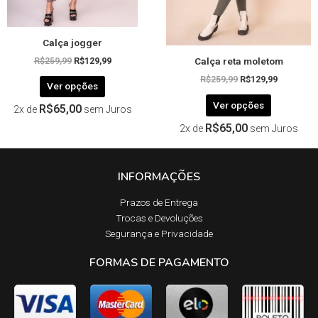
na
na
página
página
Calça jogger
do
do
Calça reta moletom
produto
produto
R$
259,99
R$
129,99
R$
259,99
R$
129,99
Ver opções
Ver opções
R$
65,00
2x de
sem Juros
R$
65,00
2x de
sem Juros
INFORMAÇÕES
Prazos de Entrega​
Trocas e Devoluções​
Segurança e Privacidade
FORMAS DE PAGAMENTO