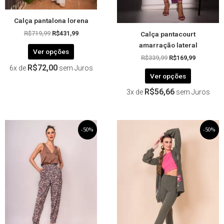
na
na
página
página
Calça pantalona lorena
do
do
Calça pantacourt
produto
produto
R$
719,99
R$
431,99
amarração lateral
Ver opções
R$
339,99
R$
169,99
R$
72,00
6x de
sem Juros
Ver opções
R$
56,66
3x de
sem Juros
O
Este
O
O
Este
O
-50%
-50%
preço
preço
preço
preço
produto
produto
original
atual
original
atual
tem
tem
era:
é:
era:
é:
R$259,99.
R$129,99.
R$259,99.
R$129,99.
várias
várias
variantes.
variantes.
As
As
opções
opções
podem
podem
ser
ser
escolhidas
escolhida