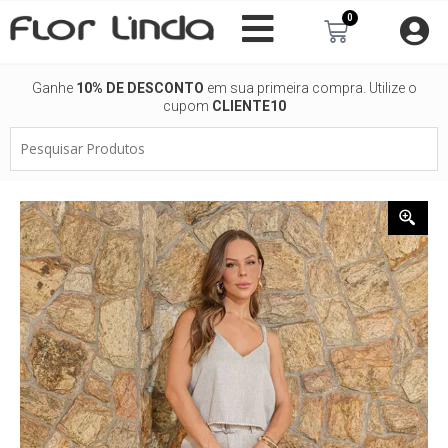
Ir
0
Carrinho
para
o
conteúdo
Ganhe
10% DE DESCONTO
em sua primeira compra. Utilize o
cupom
CLIENTE10
Pesquisar
Produtos