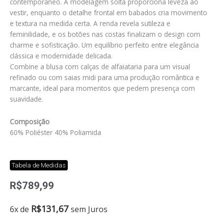
contemporâneo. A modelagem solta proporciona leveza ao
vestir, enquanto o detalhe frontal em babados cria movimento
e textura na medida certa. A renda revela sutileza e
feminilidade, e os botões nas costas finalizam o design com
charme e sofisticação. Um equilíbrio perfeito entre elegância
clássica e modernidade delicada.
Combine a blusa com calças de alfaiataria para um visual
refinado ou com saias midi para uma produção romântica e
marcante, ideal para momentos que pedem presença com
suavidade.
Composição
60% Poliéster 40% Poliamida
Tabela de Medidas
R$
789,99
Blusa
R$
131,67
6x de
sem Juros
riss