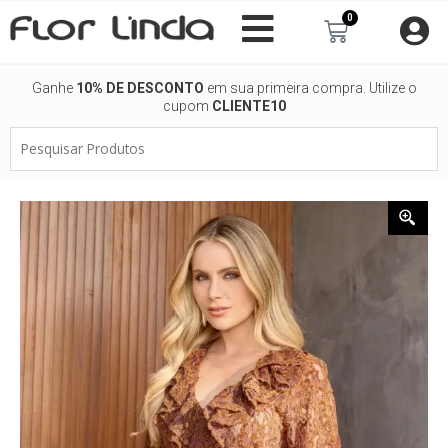
Ir
0
Carrinho
para
o
conteúdo
Ganhe
10% DE DESCONTO
em sua primeira compra. Utilize o
cupom
CLIENTE10
Pesquisar
Produtos