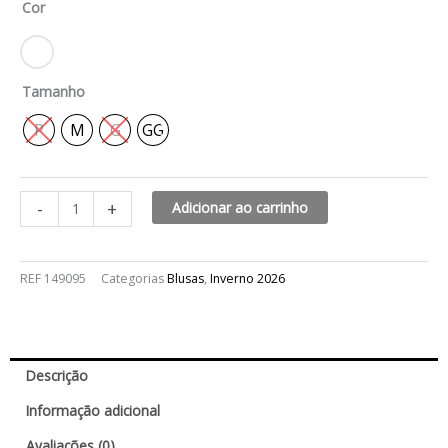
Cor
quantidade
Tamanho
P
M
G
GG
-
+
Adicionar ao carrinho
REF
149095
Categorias
Blusas
,
Inverno 2026
Descrição
Informação adicional
Avaliações (0)