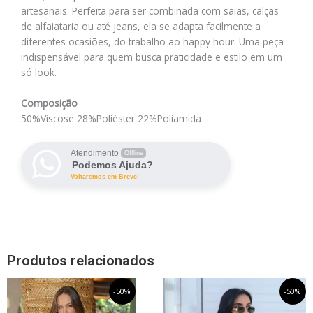
artesanais. Perfeita para ser combinada com saias, calças
de alfaiataria ou até jeans, ela se adapta facilmente a
diferentes ocasiões, do trabalho ao happy hour. Uma peça
indispensável para quem busca praticidade e estilo em um
só look.
Composição
50%Viscose 28%Poliéster 22%Poliamida
Atendimento
Offline
Podemos Ajuda?
Voltaremos em Breve!
Produtos relacionados
O
Este
O
O
Este
O
-50%
-50%
preço
preço
preço
preço
produto
produto
original
atual
original
atual