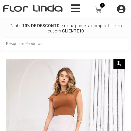
Ir
0
Carrinho
para
o
conteúdo
Ganhe
10% DE DESCONTO
em sua primeira compra. Utilize o
cupom
CLIENTE10
Pesquisar
Produtos