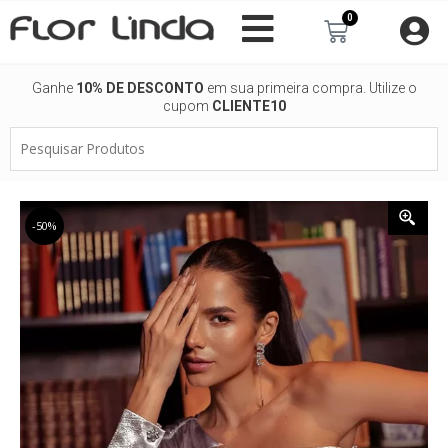
Ir
0
Carrinho
para
o
conteúdo
Ganhe
10% DE DESCONTO
em sua primeira compra. Utilize o
cupom
CLIENTE10
Pesquisar
Produtos
-50%