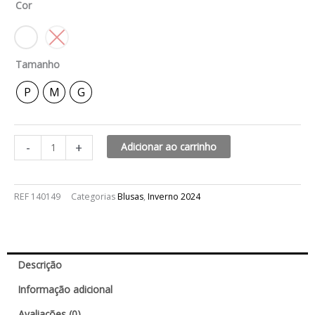
Cor
R$319,99.
R$159,99.
quantidade
Tamanho
P
M
G
-
+
Adicionar ao carrinho
REF
140149
Categorias
Blusas
,
Inverno 2024
Descrição
Informação adicional
Avaliações (0)