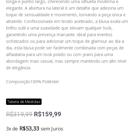
longa e punho largo, oferecendo uma silhueta moderna e
elegante. A abertura na lateral é um detalhe que adiciona um
toque de sensualidade e movimento, tornando a peça única e
atraente. Confeccionada em tecido acetinado, a blusa exala um
brilho sutil e uma suavidade que elevam qualquer look,
garantindo uma presença marcante. Ideal para eventos
sofisticados ou para adicionar um toque de glamour ao dia a
dia, esta blusa pode ser facilmente combinada com peças de
alfaiataria para um look polido ou com jeans para uma
abordagem mais casual, mas sempre mantendo um alto nível
de elegância.
Composição
100% Poliéster
Tabela de Medidas
O
O
R$
319,99
R$
159,99
preço
preço
original
atual
Blusa
R$
53,33
3x de
sem Juros
era:
é:
Mia