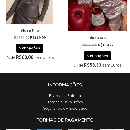
ser
ser
escolhidas
escolhida
na
na
página
página
Blusa Filó
do
do
Blusa Mia
produto
produto
R$
239,99
R$
119,99
R$
319,99
R$
159,99
Ver opções
Ver opções
R$
60,00
2x de
sem Juros
R$
53,33
3x de
sem Juros
INFORMAÇÕES
Prazos de Entrega​
Trocas e Devoluções​
Segurança e Privacidade
FORMAS DE PAGAMENTO