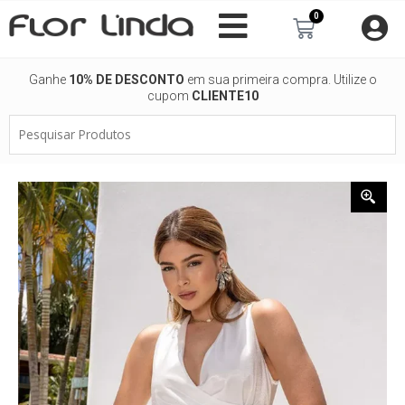
Ir
0
Carrinho
para
o
conteúdo
Ganhe
10% DE DESCONTO
em sua primeira compra. Utilize o
cupom
CLIENTE10
Pesquisar
Produtos