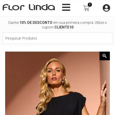
Ir
0
Carrinho
para
o
conteúdo
Ganhe
10% DE DESCONTO
em sua primeira compra. Utilize o
cupom
CLIENTE10
Pesquisar
Produtos