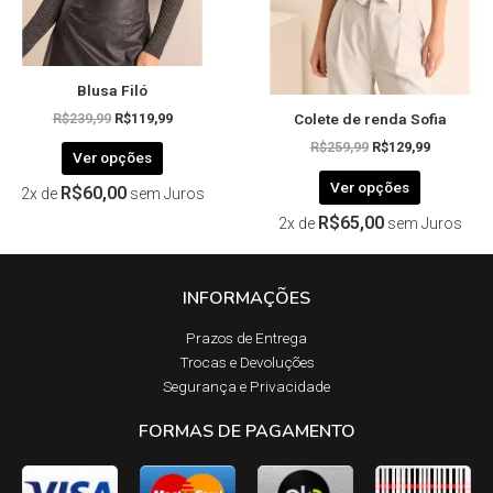
escolhidas
escolhida
na
na
página
página
Blusa Filó
do
do
Colete de renda Sofia
produto
produto
R$
239,99
R$
119,99
R$
259,99
R$
129,99
Ver opções
Ver opções
R$
60,00
2x de
sem Juros
R$
65,00
2x de
sem Juros
INFORMAÇÕES
Prazos de Entrega​
Trocas e Devoluções​
Segurança e Privacidade
FORMAS DE PAGAMENTO