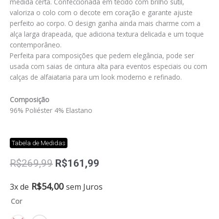
medida certa. Confeccionada em tecido com brilho sutil,
valoriza o colo com o decote em coração e garante ajuste
perfeito ao corpo. O design ganha ainda mais charme com a
alça larga drapeada, que adiciona textura delicada e um toque
contemporâneo.
Perfeita para composições que pedem elegância, pode ser
usada com saias de cintura alta para eventos especiais ou com
calças de alfaiataria para um look moderno e refinado.
Composição
96% Poliéster 4% Elastano
Tabela de Medidas
O
O
R$
269,99
R$
161,99
preço
preço
original
atual
Blusa
R$
54,00
3x de
sem Juros
era:
é:
justa
Cor
R$269,99.
R$161,99.
foil
quantidade