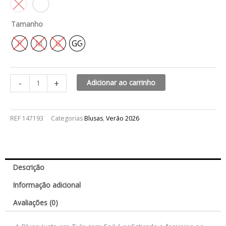
Tamanho
P
M
G
GG
-
+
Adicionar ao carrinho
REF
147193
Categorias
Blusas
,
Verão 2026
Descrição
Informação adicional
Avaliações (0)