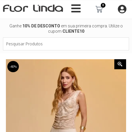
Ir
0
Carrinho
para
o
conteúdo
Ganhe
10% DE DESCONTO
em sua primeira compra. Utilize o
cupom
CLIENTE10
Pesquisar
Produtos
-40%