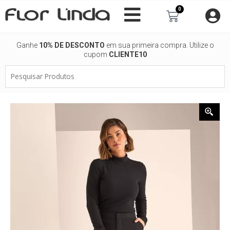
Ir
0
Carrinho
para
o
conteúdo
Ganhe
10% DE DESCONTO
em sua primeira compra. Utilize o
cupom
CLIENTE10
Pesquisar
Produtos