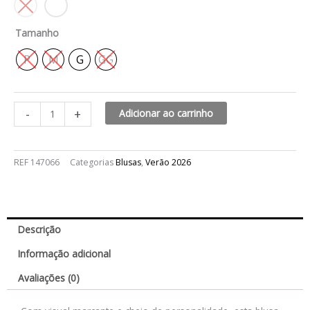
Tamanho
P
M
G
GG
-
+
Adicionar ao carrinho
REF
147066
Categorias
Blusas
,
Verão 2026
Descrição
Informação adicional
Avaliações (0)