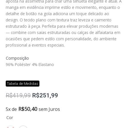
aposta na assimetria para criar uma silhueta elegante e atual. A
manga em evidência imprime estilo e movimento, enquanto o
detalhe de botão na gola adiciona um toque delicado ao
design. O tecido plano com textura traz leveza e caimento
estruturado à peça. Perfeita para elevar produções modernas
— combine com saias estruturadas ou calças de alfaiataria em
ocasiões que pedem estilo com personalidade, do ambiente
profissional a eventos especiais.
Composição
96% Poliéster 4% Elastano
Tabela de Medidas
O
O
R$
419,99
R$
251,99
preço
preço
original
atual
Blusa
R$
50,40
5x de
sem Juros
era:
é:
francoise
Cor
R$419,99.
R$251,99.
quantidade