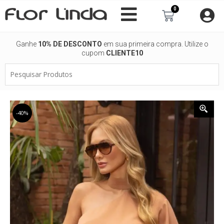
Ir
0
Carrinho
para
o
conteúdo
Ganhe
10% DE DESCONTO
em sua primeira compra. Utilize o
cupom
CLIENTE10
Pesquisar
Produtos
-40%