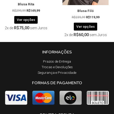
Blusa Rita
do
do
Blusa Filó
produto
produto
R$
299,99
R$
149,99
R$
239,99
R$
119,99
Ver opções
Ver opções
R$
75,00
2x de
sem Juros
R$
60,00
2x de
sem Juros
INFORMAÇÕES
Prazos de Entrega​
Trocas e Devoluções​
Segurança e Privacidade
FORMAS DE PAGAMENTO