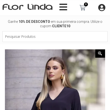
Ir
0
Carrinho
para
o
conteúdo
Ganhe
10% DE DESCONTO
em sua primeira compra. Utilize o
cupom
CLIENTE10
Pesquisar
Produtos