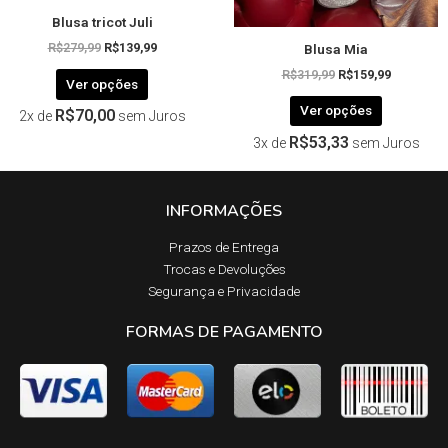
página
página
Blusa tricot Juli
do
do
Blusa Mia
produto
produto
R$
279,99
R$
139,99
R$
319,99
R$
159,99
Ver opções
Ver opções
R$
70,00
2x de
sem Juros
R$
53,33
3x de
sem Juros
INFORMAÇÕES
Prazos de Entrega​
Trocas e Devoluções​
Segurança e Privacidade
FORMAS DE PAGAMENTO