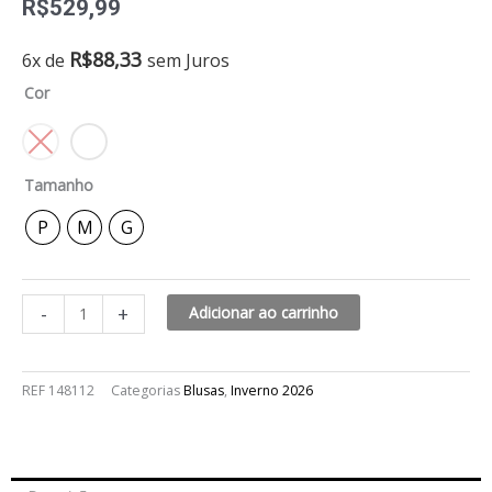
R$
529,99
Blusa
R$
88,33
6x de
sem Juros
de
Cor
mangas
bufantes
hanna
quantidade
Tamanho
P
M
G
-
+
Adicionar ao carrinho
REF
148112
Categorias
Blusas
,
Inverno 2026