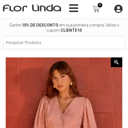
Ir
0
Carrinho
para
o
conteúdo
Ganhe
10% DE DESCONTO
em sua primeira compra. Utilize o
cupom
CLIENTE10
Pesquisar
Produtos