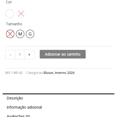
Cor
fishbone
quantidade
Tamanho
P
M
G
-
+
Adicionar ao carrinho
REF
148143
Categorias
Blusas
,
Inverno 2026
Descrição
Informação adicional
Avaliações (0)