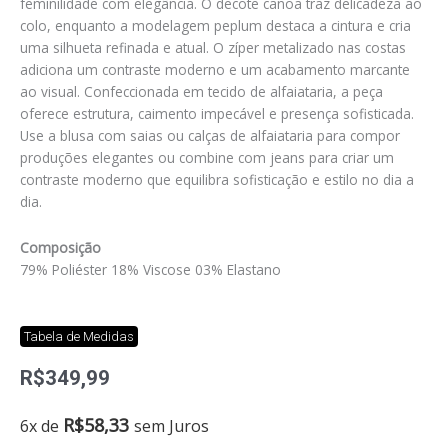
feminilidade com elegância. O decote canoa traz delicadeza ao
colo, enquanto a modelagem peplum destaca a cintura e cria
uma silhueta refinada e atual. O zíper metalizado nas costas
adiciona um contraste moderno e um acabamento marcante
ao visual. Confeccionada em tecido de alfaiataria, a peça
oferece estrutura, caimento impecável e presença sofisticada.
Use a blusa com saias ou calças de alfaiataria para compor
produções elegantes ou combine com jeans para criar um
contraste moderno que equilibra sofisticação e estilo no dia a
dia.
Composição
79% Poliéster 18% Viscose 03% Elastano
Tabela de Medidas
R$
349,99
Blusa
R$
58,33
6x de
sem Juros
alfaiataria