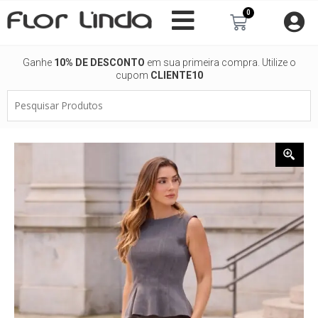
Ir
0
Carrinho
para
o
conteúdo
Ganhe
10% DE DESCONTO
em sua primeira compra. Utilize o
cupom
CLIENTE10
Pesquisar
Produtos