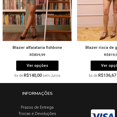
ser
escolhidas
na
página
do
produto
Blazer alfaiataria fishbone
Blazer risca de 
R$
839,99
R$
819,
Ver opções
Ver opç
R$
140,00
R$
136,67
6x de
sem Juros
6x de
INFORMAÇÕES
Prazos de Entrega​
Trocas e Devoluções​