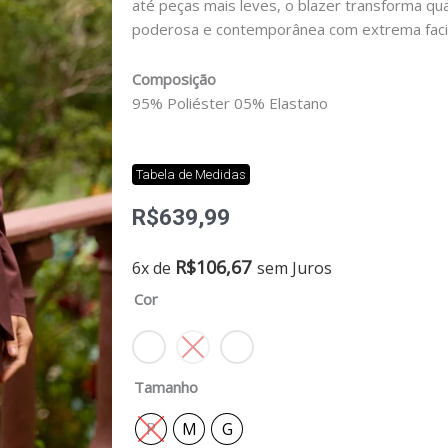
até peças mais leves, o blazer transforma q
poderosa e contemporânea com extrema facil
Composição
95% Poliéster 05% Elastano
Tabela de Medidas
R$
639,99
Blazer
R$
106,67
6x de
sem Juros
slim
Cor
serena
quantidade
Tamanho
P
M
G