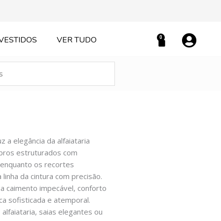
0
VESTIDOS
VER TUDO
Carrinho
 a elegância da alfaiataria
mbros estruturados com
 enquanto os recortes
linha da cintura com precisão.
ga caimento impecável, conforto
ca sofisticada e atemporal.
alfaiataria, saias elegantes ou