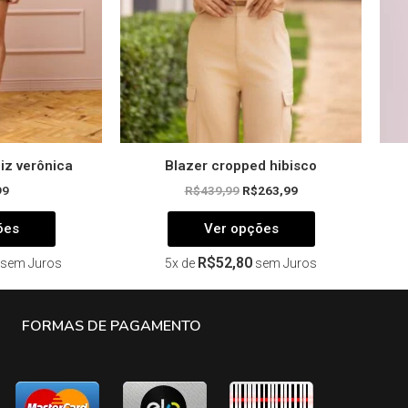
ser
ser
escolhidas
escolhidas
na
na
página
página
do
do
produto
produto
giz verônica
Blazer cropped hibisco
99
R$
439,99
R$
263,99
ões
Ver opções
R$
52,80
sem Juros
5x de
sem Juros
FORMAS DE PAGAMENTO