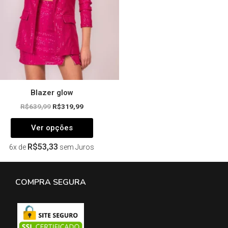
ser
escolhidas
na
página
do
produto
Blazer glow
R$
639,99
R$
319,99
Ver opções
R$
53,33
6x de
sem Juros
COMPRA SEGURA