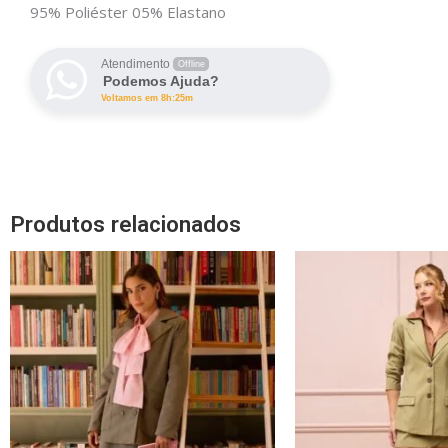
95% Poliéster 05% Elastano
Atendimento
Offline
Podemos Ajuda?
Voltamos em 8h:25m
Produtos relacionados
Este
produto
tem
várias
variantes.
As
opções
podem