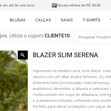
e em até 6x sem Juros
Parcela mínima de R$ 50,00
BLUSAS
CALÇAS
SAIAS
T-SHIRTS
Pesquisar
ra. Utilize o cupom
CLIENTE10
Produtos
BLAZER SLIM SERENA
Imponente na medida certa, este blazer traduz
clássica com um olhar atual e feminino. Os o
ombreiras bem posicionadas criam presença,
anatômicos desenham a silhueta e valorizam a 
Confeccionado em crepe de alfaiataria, entre
e acabamento refinado, refletindo uma estéti
Perfeito para elevar produções com calças de 