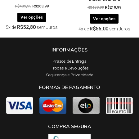
R$
439,99
R$
263,99
R$
439,99
R$
219,99
Ver opções
Ver opções
R$
52,80
5x de
sem Juros
R$
55,00
4x de
sem Juros
INFORMAÇÕES
Prazos de Entrega​
Trocas e Devoluções​
Segurança e Privacidade
FORMAS DE PAGAMENTO
COMPRA SEGURA