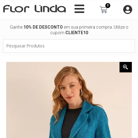
Ir
0
Carrinho
para
o
conteúdo
Ganhe
10% DE DESCONTO
em sua primeira compra. Utilize o
cupom
CLIENTE10
Pesquisar
Produtos