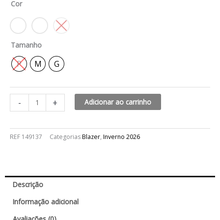
Cor
quantidade
Tamanho
P
M
G
-
+
Adicionar ao carrinho
REF
149137
Categorias
Blazer
,
Inverno 2026
Descrição
Informação adicional
Avaliações (0)