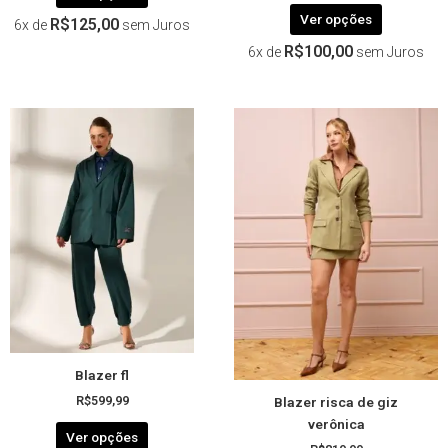
Ver opções
R$
125,00
6x de
sem Juros
R$
100,00
6x de
sem Juros
Este
Este
produto
produto
tem
tem
várias
várias
variantes.
variantes.
As
As
opções
opções
podem
podem
ser
ser
escolhidas
escolhida
na
na
página
página
Blazer fl
do
do
Blazer risca de giz
produto
produto
R$
599,99
verônica
Ver opções