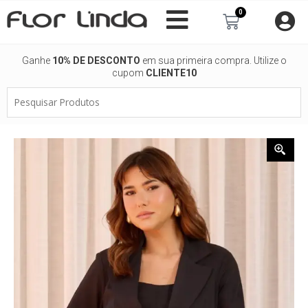
Ir
0
Carrinho
para
o
conteúdo
Ganhe
10% DE DESCONTO
em sua primeira compra. Utilize o
cupom
CLIENTE10
Pesquisar
Produtos