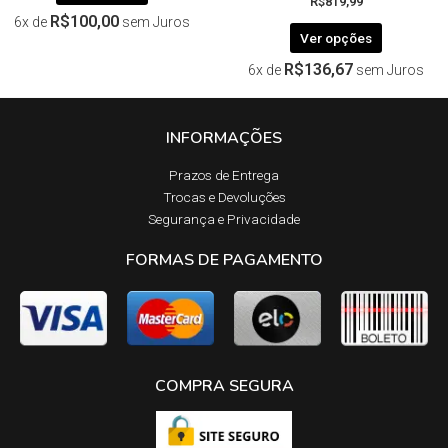
R$
819,99
R$
100,00
6x de
sem Juros
Ver opções
R$
136,67
6x de
sem Juros
INFORMAÇÕES
Prazos de Entrega​
Trocas e Devoluções​
Segurança e Privacidade
FORMAS DE PAGAMENTO
COMPRA SEGURA