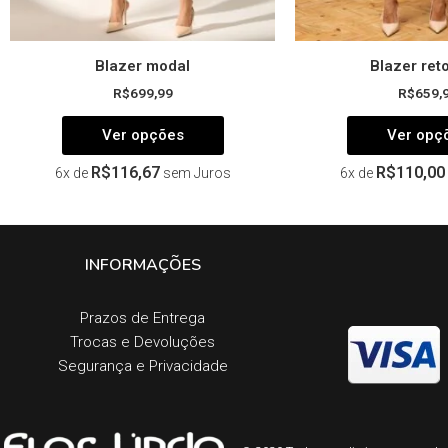
produto
Blazer modal
Blazer ret
R$
699,99
R$
659,
Ver opções
Ver opç
R$
116,67
R$
110,00
6x de
sem Juros
6x de
INFORMAÇÕES
Prazos de Entrega​
Trocas e Devoluções​
Segurança e Privacidade