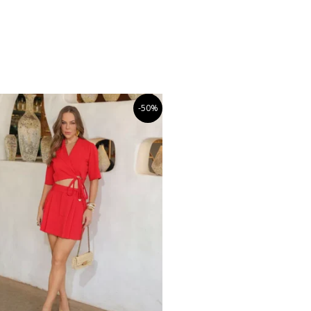
O
O
Este
-50%
preço
preço
produto
original
atual
tem
era:
é:
R$359,99.
R$179,99.
várias
variantes.
As
opções
podem
ser
escolhidas
na
página
do