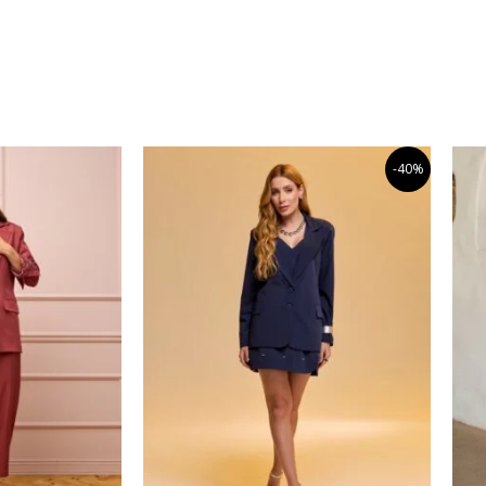
O
O
Este
Este
-40%
preço
preço
produto
produto
original
atual
tem
tem
era:
é:
R$659,99.
R$395,99.
várias
várias
variantes.
variantes.
As
As
opções
opções
podem
podem
ser
ser
escolhidas
escolhidas
na
na
página
página
do
do