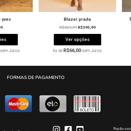
produto
produto
o yves
Blazer prada
99
R$
659,99
R$
395,99
ões
Ver opções
R$
66,00
sem Juros
6x de
sem Juros
FORMAS DE PAGAMENTO
Razão soc