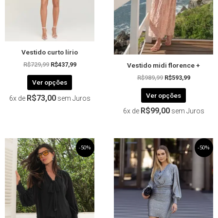
podem
podem
ser
ser
escolhidas
escolhida
na
na
página
página
Vestido curto lírio
do
do
Vestido midi florence +
produto
produto
R$
729,99
R$
437,99
R$
989,99
R$
593,99
Ver opções
Ver opções
R$
73,00
6x de
sem Juros
R$
99,00
6x de
sem Juros
O
Este
O
O
Este
O
-50%
-50%
preço
preço
preço
preço
produto
produto
original
atual
original
atual
tem
tem
era:
é:
era:
é:
R$579,99.
R$289,99.
R$359,99.
R$179,99.
várias
várias
variantes.
variantes.
As
As
opções
opções
podem
podem