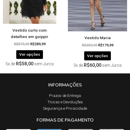
ser
ser
escolhidas
escolhida
na
na
página
página
Vestido curto com
do
do
detalhes em guippir
Vestido Maria
produto
produto
R$
579,99
R$
289,99
R$
359,99
R$
179,99
Ver opções
Ver opções
R$
58,00
5x de
sem Juros
R$
60,00
3x de
sem Juros
INFORMAÇÕES
Prazos de Entrega​
Trocas e Devoluções​
Segurança e Privacidade
FORMAS DE PAGAMENTO