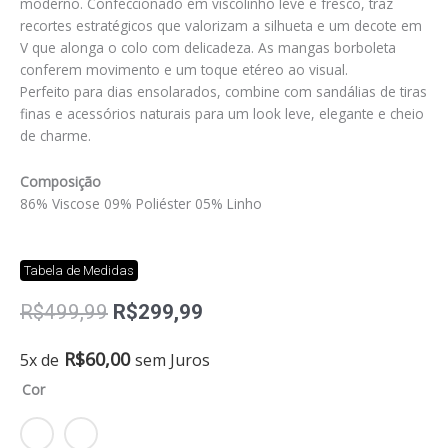
moderno. Confeccionado em viscolinho leve e fresco, traz
recortes estratégicos que valorizam a silhueta e um decote em
V que alonga o colo com delicadeza. As mangas borboleta
conferem movimento e um toque etéreo ao visual.
Perfeito para dias ensolarados, combine com sandálias de tiras
finas e acessórios naturais para um look leve, elegante e cheio
de charme.
Composição
86% Viscose 09% Poliéster 05% Linho
Tabela de Medidas
O
O
R$
499,99
R$
299,99
preço
preço
original
atual
Vestido
R$
60,00
5x de
sem Juros
era:
é:
curto
Cor
R$499,99.
R$299,99.
manga
borboleta
quantidade