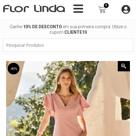
Ir
0
Carrinho
para
o
conteúdo
Ganhe
10% DE DESCONTO
em sua primeira compra. Utilize o
cupom
CLIENTE10
Pesquisar
Produtos
-40%