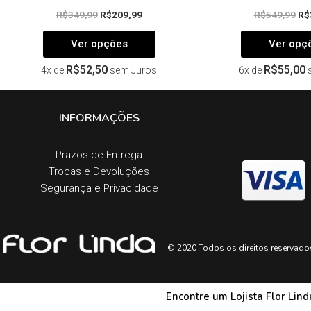
R$
349,99
R$
209,99
R$
549,99
R$
Ver opções
Ver opç
R$
52,50
R$
55,00
4x de
sem Juros
6x de
INFORMAÇÕES
Prazos de Entrega​
Trocas e Devoluções​
Segurança e Privacidade
© 2020 Todos os direitos reservado
Encontre um Lojista Flor Lin