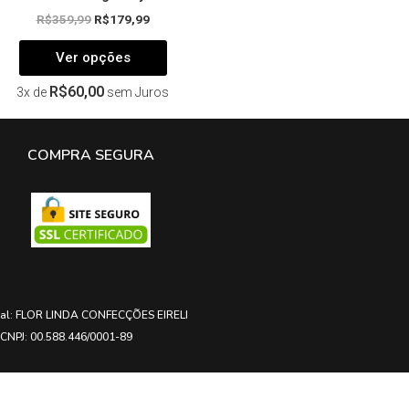
R$
359,99
R$
179,99
Ver opções
R$
60,00
3x de
sem Juros
COMPRA SEGURA
ial: FLOR LINDA CONFECÇÕES EIRELI
CNPJ: 00.588.446/0001-89