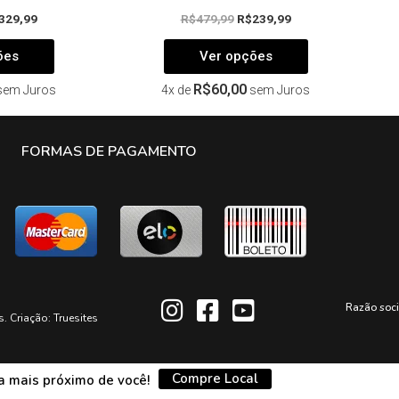
329,99
R$
479,99
R$
239,99
ões
Ver opções
R$
60,00
sem Juros
4x de
sem Juros
FORMAS DE PAGAMENTO
Razão soc
s. Criação:
Truesites
Compre Local
da mais próximo de você!