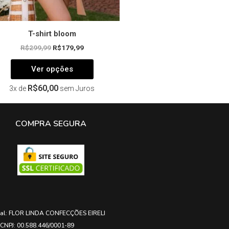
produto
T-shirt bloom
R$
299,99
R$
179,99
Ver opções
R$
60,00
3x de
sem Juros
COMPRA SEGURA
ial: FLOR LINDA CONFECÇÕES EIRELI
CNPJ: 00.588.446/0001-89