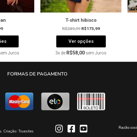
produto
produto
ran
T-shirt hibisco
99
R$
289,99
R$
173,99
ões
Ver opções
R$
58,00
sem Juros
3x de
sem Juros
FORMAS DE PAGAMENTO
Razão soc
s. Criação:
Truesites