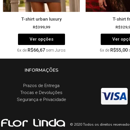
produto
T-shirt urban luxury
T-shirt f
R$
399,99
R$
329,
Ver opções
Ver opç
R$
66,67
R$
55,00
6x de
sem Juros
6x de
INFORMAÇÕES
Prazos de Entrega​
Trocas e Devoluções​
Segurança e Privacidade
© 2020 Todos os direitos reservado