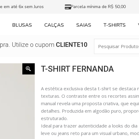
e em até 6x sem Juros
Parcela mínima de R$ 50,00
BLUSAS
CALÇAS
SAIAS
T-SHIRTS
Pesquisar
ra. Utilize o cupom
CLIENTE10
Produtos
T-SHIRT FERNANDA
A estética exclusiva desta t-shirt se destac
texturas. O contraste entre os recortes assi
manual revela uma proposta criativa, que equi
detalhes. Produzida em algodão puro, propor
estruturado.
Ideal para trazer autenticidade a looks do dia
leve ou jeans reto para um visual urbano, mod