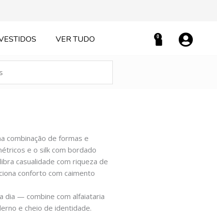
0
VESTIDOS
VER TUDO
Carrinho
a na combinação de formas e
métricos e o silk com bordado
libra casualidade com riqueza de
ciona conforto com caimento
 a dia — combine com alfaiataria
erno e cheio de identidade.