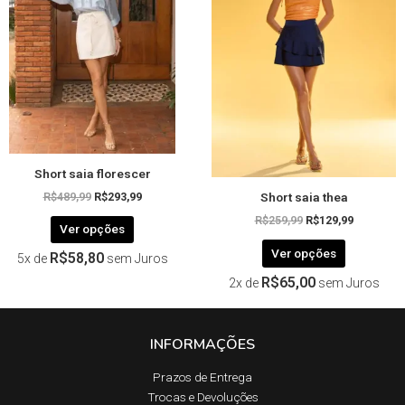
variantes.
variantes.
As
As
opções
opções
podem
podem
ser
ser
escolhidas
escolhida
na
na
página
página
Short saia florescer
do
do
Short saia thea
produto
produto
R$
489,99
R$
293,99
R$
259,99
R$
129,99
Ver opções
Ver opções
R$
58,80
5x de
sem Juros
R$
65,00
2x de
sem Juros
INFORMAÇÕES
Prazos de Entrega​
Trocas e Devoluções​