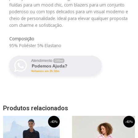
fluídas para um mood chic, com blazers para um conjunto
poderoso ou com tops delicados para um visual moderno e
cheio de personalidade. Ideal para elevar qualquer proposta
com charme e sofisticação.
Composição
95% Poliéster 5% Elastano
Atendimento
Offline
Podemos Ajuda?
Voltamos em 2h:32m
Produtos relacionados
O
Este
O
O
Este
O
-40%
-40%
preço
preço
preço
preço
produto
produto
original
atual
original
atual
tem
tem
era:
é:
era:
é:
R$359,99.
R$215,99.
R$379,99.
R$227,99.