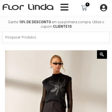
Ir
0
Carrinho
para
o
conteúdo
Ganhe
10% DE DESCONTO
em sua primeira compra. Utilize o
cupom
CLIENTE10
Pesquisar
Produtos