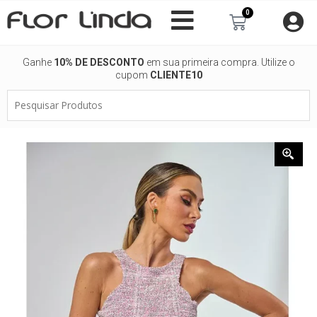
Ir
0
Carrinho
para
o
conteúdo
Ganhe
10% DE DESCONTO
em sua primeira compra. Utilize o
cupom
CLIENTE10
Pesquisar
Produtos