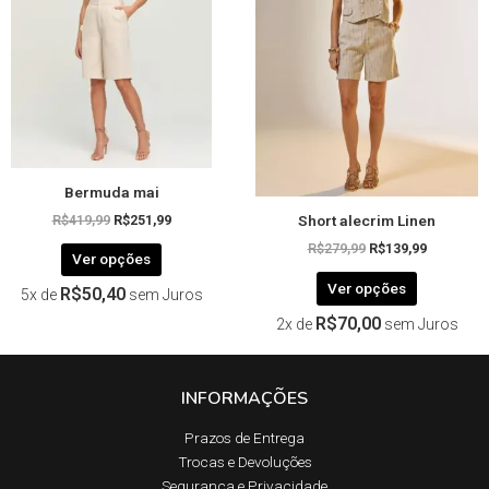
variantes.
variantes.
As
As
opções
opções
podem
podem
ser
ser
escolhidas
escolhida
na
na
página
página
Bermuda mai
do
do
Short alecrim Linen
produto
produto
R$
419,99
R$
251,99
R$
279,99
R$
139,99
Ver opções
Ver opções
R$
50,40
5x de
sem Juros
R$
70,00
2x de
sem Juros
INFORMAÇÕES
Prazos de Entrega​
Trocas e Devoluções​
Segurança e Privacidade