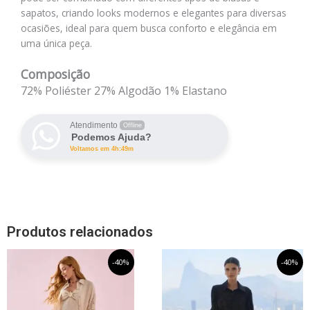
sapatos, criando looks modernos e elegantes para diversas
ocasiões, ideal para quem busca conforto e elegância em
uma única peça.
Composição
72% Poliéster 27% Algodão 1% Elastano
Atendimento
Offline
Podemos Ajuda?
Voltamos em 4h:49m
Produtos relacionados
O
Este
O
O
Este
O
-40%
-40%
preço
preço
preço
preço
produto
produto
original
atual
original
atual
tem
tem
era:
é:
era:
é:
R$299,99.
R$179,99.
R$359,99.
R$215,99.
várias
várias