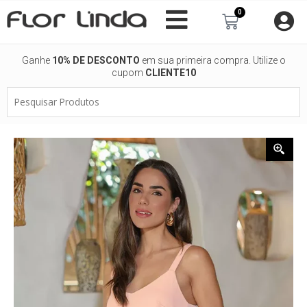
Ir
0
Carrinho
para
o
conteúdo
Ganhe
10% DE DESCONTO
em sua primeira compra. Utilize o
cupom
CLIENTE10
Pesquisar
Produtos