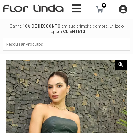
Ir
0
Carrinho
para
o
conteúdo
Ganhe
10% DE DESCONTO
em sua primeira compra. Utilize o
cupom
CLIENTE10
Pesquisar
Produtos