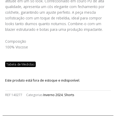
atitude em um só look. Confeccionado em couro PU de alta
qualidade, apresenta um cós elegante com fechamento por
colchete, garantindo um ajuste perfeito. A peça mescla
sofisticação com um toque de rebeldia, ideal para compor
looks tanto diurnos quanto noturnos. Combine-o com um
blazer estruturado e botas para uma produção impactante.
Composição
100% Viscose
Tabela de Medidas
Este produto está fora de estoque e indisponível.
REF
140277
Categorias
Inverno 2024
,
Shorts