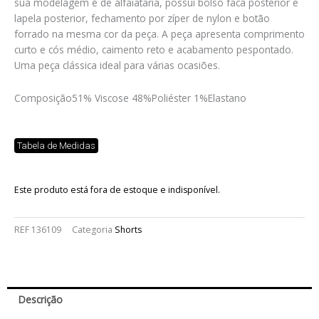
sua modelagem é de alfaiataria, possui bolso faca posterior e
lapela posterior, fechamento por zíper de nylon e botão
forrado na mesma cor da peça. A peça apresenta comprimento
curto e cós médio, caimento reto e acabamento pespontado.
Uma peça clássica ideal para várias ocasiões.
Composição
51% Viscose 48%Poliéster 1%Elastano
Tabela de Medidas
Este produto está fora de estoque e indisponível.
REF
136109
Categoria
Shorts
Descrição