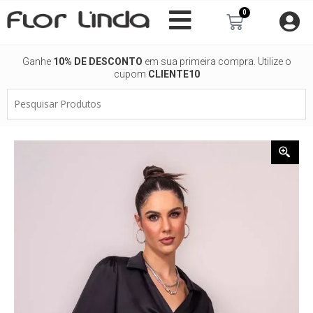
Ir
0
Carrinho
para
o
conteúdo
Ganhe
10% DE DESCONTO
em sua primeira compra. Utilize o
cupom
CLIENTE10
Pesquisar
Produtos