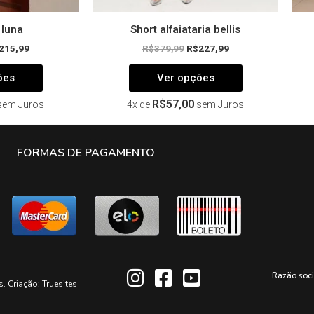
 luna
Short alfaiataria bellis
215,99
R$
379,99
R$
227,99
ões
Ver opções
R$
57,00
sem Juros
4x de
sem Juros
FORMAS DE PAGAMENTO
Razão soc
s. Criação:
Truesites