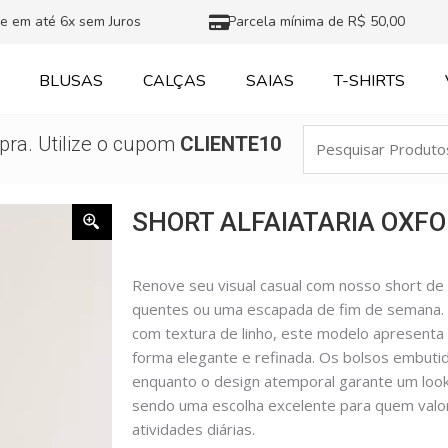
e em até 6x sem Juros
Parcela mínima de R$ 50,00
BLUSAS
CALÇAS
SAIAS
T-SHIRTS
Pesquisar
ra. Utilize o cupom
CLIENTE10
Produtos
SHORT ALFAIATARIA OXF
Renove seu visual casual com nosso short de al
quentes ou uma escapada de fim de semana. C
com textura de linho, este modelo apresenta
forma elegante e refinada. Os bolsos embuti
enquanto o design atemporal garante um loo
sendo uma escolha excelente para quem valor
atividades diárias.