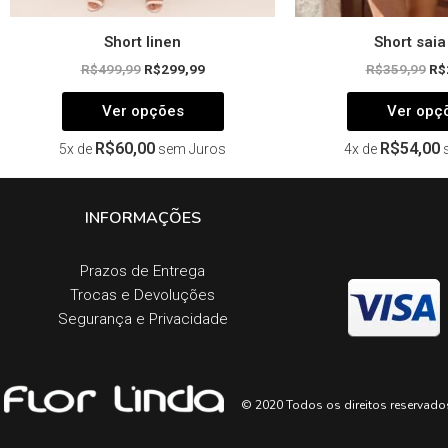
Short linen
Short saia
R$
499,99
R$
299,99
R$
359,99
R$
Ver opções
Ver opç
R$
60,00
R$
54,00
5x de
sem Juros
4x de
INFORMAÇÕES
Prazos de Entrega​
Trocas e Devoluções​
Segurança e Privacidade
© 2020 Todos os direitos reservado