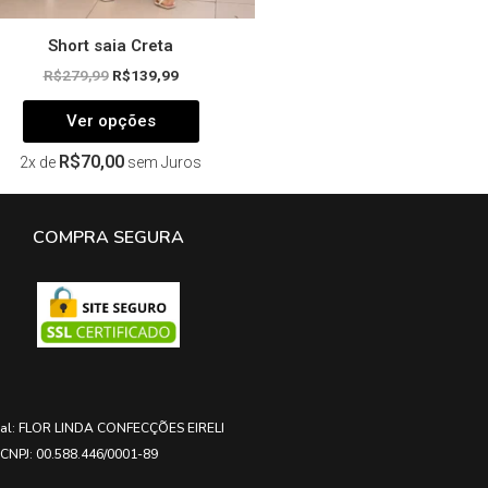
Short saia Creta
R$
279,99
R$
139,99
Ver opções
R$
70,00
2x de
sem Juros
COMPRA SEGURA
ial: FLOR LINDA CONFECÇÕES EIRELI
CNPJ: 00.588.446/0001-89