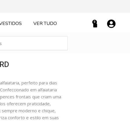
0
VESTIDOS
VER TUDO
Carrinho
ORD
faiataria, perfeito para dias
onfeccionado em alfaiataria
 pences frontais que criam uma
dos oferecem praticidade,
k sempre moderno e chique,
iza conforto e estilo em suas