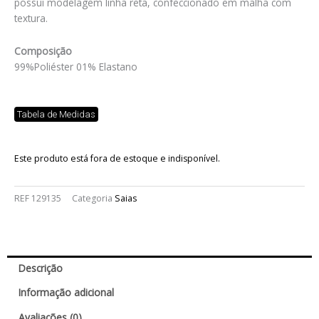
possui modelagem linha reta, confeccionado em malha com
textura.
Composição
99%Poliéster 01% Elastano
Tabela de Medidas
Este produto está fora de estoque e indisponível.
REF
129135
Categoria
Saias
Descrição
Informação adicional
Avaliações (0)