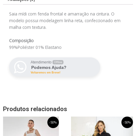
Saia mídi com fenda frontal e amarração na cintura. O
modelo possui modelagem linha reta, confeccionado em
malha com textura.
Composição
99%Poliéster 01% Elastano
Atendimento
Offline
Podemos Ajuda?
Voltaremos em Breve!
Produtos relacionados
O
Este
O
O
Este
O
-50%
-50%
preço
preço
preço
preço
produto
produto
original
atual
original
atual
tem
tem
era:
é:
era:
é: