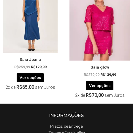
R$259,99.
R$129,99.
R$279,99.
R$139,99.
várias
várias
variantes.
variantes.
As
As
opções
opções
podem
podem
ser
ser
escolhidas
escolhida
na
na
página
página
Saia Joana
do
do
Saia glow
produto
produto
R$
259,99
R$
129,99
R$
279,99
R$
139,99
Ver opções
Ver opções
R$
65,00
2x de
sem Juros
R$
70,00
2x de
sem Juros
INFORMAÇÕES
Prazos de Entrega​
Trocas e Devoluções​