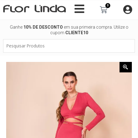
Ir
0
Carrinho
para
o
conteúdo
Ganhe
10% DE DESCONTO
em sua primeira compra. Utilize o
cupom
CLIENTE10
Pesquisar
Produtos