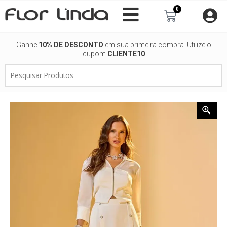
Ir
0
Carrinho
para
o
conteúdo
Ganhe
10% DE DESCONTO
em sua primeira compra. Utilize o
cupom
CLIENTE10
Pesquisar
Produtos