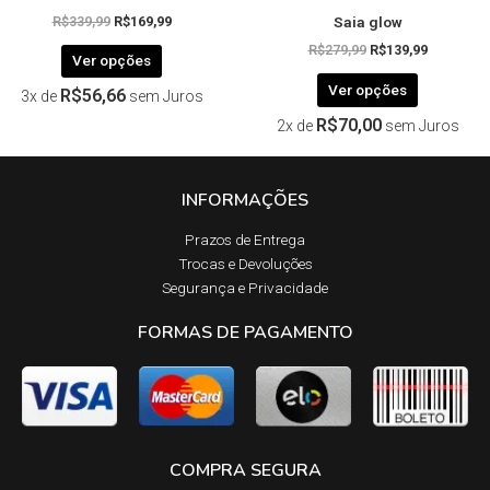
Saia glow
produto
produto
R$
339,99
R$
169,99
R$
279,99
R$
139,99
Ver opções
Ver opções
R$
56,66
3x de
sem Juros
R$
70,00
2x de
sem Juros
INFORMAÇÕES
Prazos de Entrega​
Trocas e Devoluções​
Segurança e Privacidade
FORMAS DE PAGAMENTO
COMPRA SEGURA