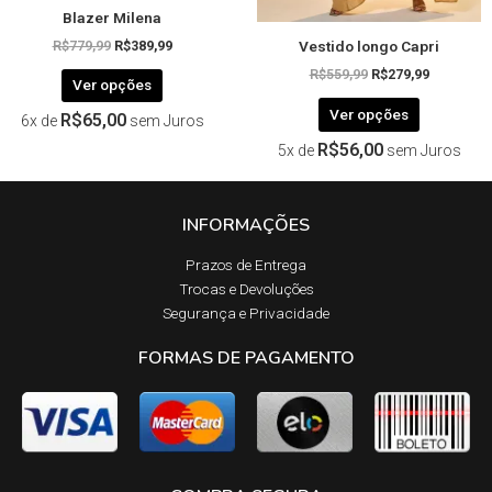
Blazer Milena
do
do
Vestido longo Capri
produto
produto
R$
779,99
R$
389,99
R$
559,99
R$
279,99
Ver opções
Ver opções
R$
65,00
6x de
sem Juros
R$
56,00
5x de
sem Juros
INFORMAÇÕES
Prazos de Entrega​
Trocas e Devoluções​
Segurança e Privacidade
FORMAS DE PAGAMENTO