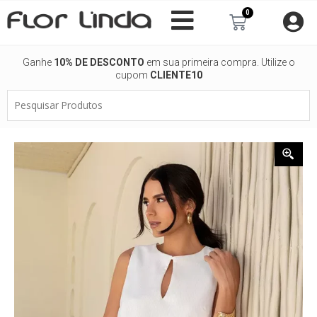
Ir
0
Carrinho
para
o
conteúdo
Ganhe
10% DE DESCONTO
em sua primeira compra. Utilize o
cupom
CLIENTE10
Pesquisar
Produtos