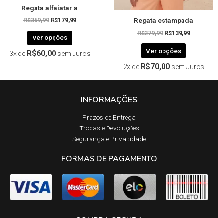
Regata alfaiataria
do
do
Regata estampada
produto
produto
R$
359,99
R$
179,99
R$
279,99
R$
139,99
Ver opções
Ver opções
R$
60,00
3x de
sem Juros
R$
70,00
2x de
sem Juros
INFORMAÇÕES
Prazos de Entrega​
Trocas e Devoluções​
Segurança e Privacidade
FORMAS DE PAGAMENTO