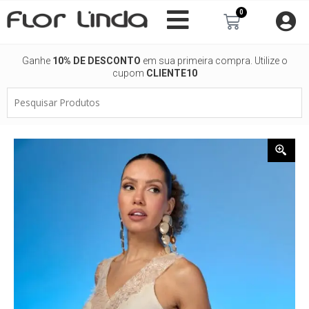
Ir
0
Carrinho
para
o
conteúdo
Ganhe
10% DE DESCONTO
em sua primeira compra. Utilize o
cupom
CLIENTE10
Pesquisar
Produtos