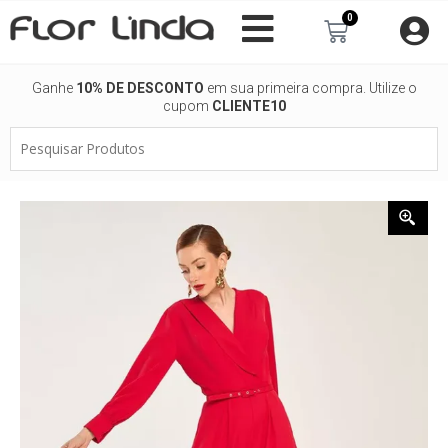
Ir
0
Carrinho
para
o
conteúdo
Ganhe
10% DE DESCONTO
em sua primeira compra. Utilize o
cupom
CLIENTE10
Pesquisar
Produtos