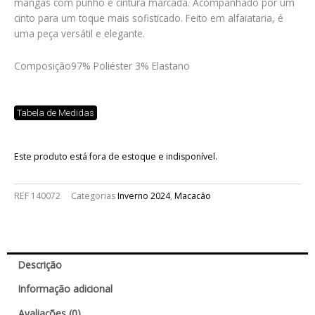
mangas com punho e cintura marcada. Acompanhado por um
cinto para um toque mais sofisticado. Feito em alfaiataria, é
uma peça versátil e elegante.
Composição
97% Poliéster 3% Elastano
Tabela de Medidas
Este produto está fora de estoque e indisponível.
REF
140072
Categorias
Inverno 2024
,
Macacão
Descrição
Informação adicional
Avaliações (0)