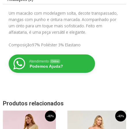
Um macacão com modelagem solta, decote transpassado,
mangas com punho e cintura marcada. Acompanhado por
um cinto para um toque mais sofisticado. Feito em
alfaiataria, é uma peça versátil e elegante.
Composição
97% Poliéster 3% Elastano
Atendimento
Online
Podemos Ajuda?
Produtos relacionados
O
Este
O
O
Este
O
-40%
-40%
preço
preço
preço
preço
produto
produto
original
atual
original
atual
tem
tem
era:
é:
era:
é: