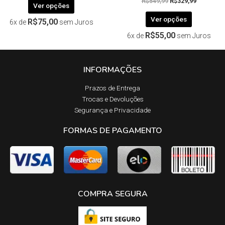
R$
549,99
R$
329,99
Ver opções
Ver opções
R$
75,00
6x de
sem Juros
R$
55,00
6x de
sem Juros
INFORMAÇÕES
Prazos de Entrega​
Trocas e Devoluções​
Segurança e Privacidade
FORMAS DE PAGAMENTO
COMPRA SEGURA