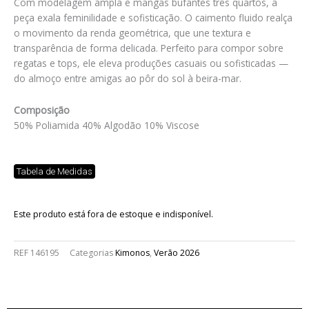
Com modelagem ampla e mangas bufantes três quartos, a
peça exala feminilidade e sofisticação. O caimento fluido realça
o movimento da renda geométrica, que une textura e
transparência de forma delicada. Perfeito para compor sobre
regatas e tops, ele eleva produções casuais ou sofisticadas —
do almoço entre amigas ao pôr do sol à beira-mar.
Composição
50% Poliamida 40% Algodão 10% Viscose
Tabela de Medidas
Este produto está fora de estoque e indisponível.
REF
146195
Categorias
Kimonos
,
Verão 2026