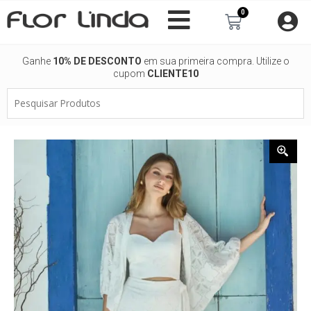
Ir
0
Carrinho
para
o
conteúdo
Ganhe
10% DE DESCONTO
em sua primeira compra. Utilize o
cupom
CLIENTE10
Pesquisar
Produtos