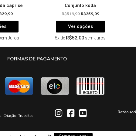
da caprise
Conjunto koda
329,99
R$
519,99
R$
259,99
ões
Ver opções
R$
52,00
sem Juros
5x de
sem Juros
FORMAS DE PAGAMENTO
Razão soc
s. Criação:
Truesites