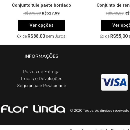
Conjunto tule paete bordado
Conjunto de ren
R$
879,99
R$
527,99
R$
549,99
R$
Ver opções
Ver opç
R$
88,00
R$
55,00
6x de
sem Juros
6x de
INFORMAÇÕES
Prazos de Entrega​
Trocas e Devoluções​
Segurança e Privacidade
© 2020 Todos os direitos reservado