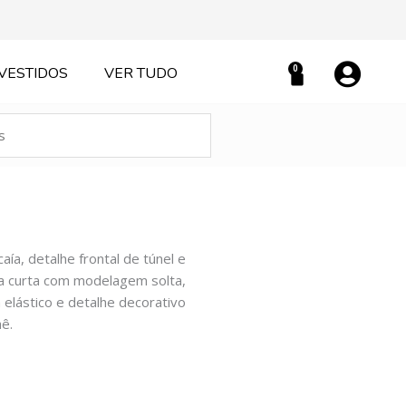
0
VESTIDOS
VER TUDO
Carrinho
a, detalhe frontal de túnel e
 curta com modelagem solta,
 elástico e detalhe decorativo
ê.