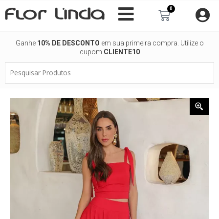
Ir
0
Carrinho
para
o
conteúdo
Ganhe
10% DE DESCONTO
em sua primeira compra. Utilize o
cupom
CLIENTE10
Pesquisar
Produtos