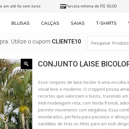
e em até 6x sem Juros
Parcela mínima de R$ 50,00
BLUSAS
CALÇAS
SAIAS
T-SHIRTS
Pesquisar
ra. Utilize o cupom
CLIENTE10
Produtos
CONJUNTO LAISE BICOLO
Esse conjunto de laise bicolor é uma escolha 
visual leve e moderno. O cropped possui amar
recortes que valorizam o busto, trazendo um 
midi modelagem reta, com fenda frontal, adic
permite movimento com elegância. Essa combi
ensolarados, perfeita para passeios e almoço
sandálias de tiras ou tênis para um look desp