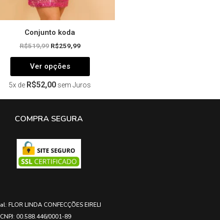
produto
Conjunto koda
R$
519,99
R$
259,99
Ver opções
R$
52,00
5x de
sem Juros
COMPRA SEGURA
ial: FLOR LINDA CONFECÇÕES EIRELI
CNPJ: 00.588.446/0001-89