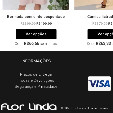
produto
Bermuda com cinto pespontado
Camisa listrad
R$
399,99
R$
199,99
R$
379,99
R$
Ver opções
Ver opç
R$
66,66
R$
63,33
3x de
sem Juros
3x de
INFORMAÇÕES
Prazos de Entrega​
Trocas e Devoluções​
Segurança e Privacidade
© 2020 Todos os direitos reservado