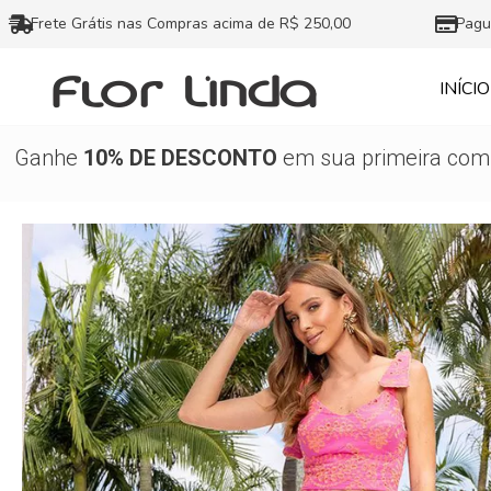
Ir
Frete Grátis nas Compras acima de R$ 250,00
Pagu
para
o
INÍCIO
conteúdo
Ganhe
10% DE DESCONTO
em sua primeira comp