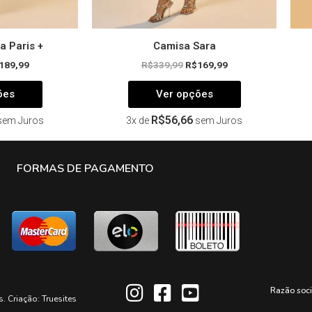
produto
produto
a Paris +
Camisa Sara
189,99
R$
339,99
R$
169,99
ões
Ver opções
R$
56,66
sem Juros
3x de
sem Juros
FORMAS DE PAGAMENTO
Razão soc
s. Criação:
Truesites