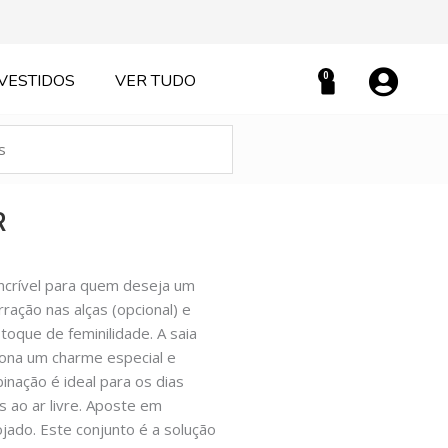
0
VESTIDOS
VER TUDO
Carrinho
R
incrível para quem deseja um
ração nas alças (opcional) e
toque de feminilidade. A saia
iona um charme especial e
nação é ideal para os dias
s ao ar livre. Aposte em
ojado. Este conjunto é a solução