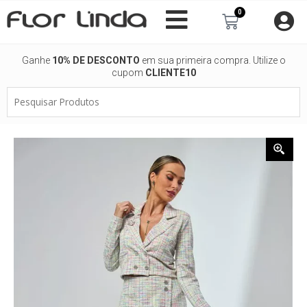
Ir
0
Carrinho
para
o
conteúdo
Ganhe
10% DE DESCONTO
em sua primeira compra. Utilize o
cupom
CLIENTE10
Pesquisar
Produtos