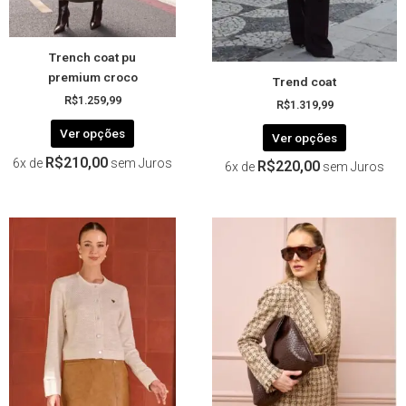
escolhidas
escolhida
na
na
página
página
Trench coat pu
do
do
premium croco
Trend coat
produto
produto
R$
1.259,99
R$
1.319,99
Ver opções
Ver opções
R$
210,00
6x de
sem Juros
R$
220,00
6x de
sem Juros
Este
Este
produto
produto
tem
tem
várias
várias
variantes.
variantes.
As
As
opções
opções
podem
podem
ser
ser
escolhidas
escolhida