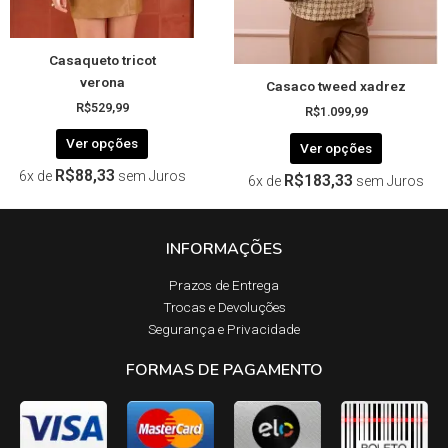
na
na
página
página
Casaqueto tricot
do
do
verona
Casaco tweed xadrez
produto
produto
R$
529,99
R$
1.099,99
Ver opções
Ver opções
R$
88,33
6x de
sem Juros
R$
183,33
6x de
sem Juros
INFORMAÇÕES
Prazos de Entrega​
Trocas e Devoluções​
Segurança e Privacidade
FORMAS DE PAGAMENTO