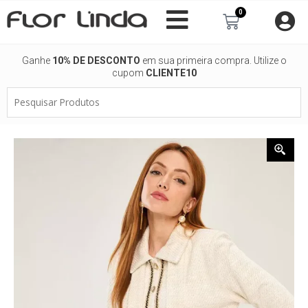
Ir
0
Carrinho
para
o
conteúdo
Ganhe
10% DE DESCONTO
em sua primeira compra. Utilize o
cupom
CLIENTE10
Pesquisar
Produtos