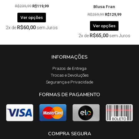
do
do
Blusa Fran
produto
produto
R$
239,99
R$
119,99
R$
259,99
R$
129,99
Ver opções
Ver opções
R$
60,00
2x de
sem Juros
R$
65,00
2x de
sem Juros
INFORMAÇÕES
Prazos de Entrega​
Trocas e Devoluções​
Segurança e Privacidade
FORMAS DE PAGAMENTO
COMPRA SEGURA