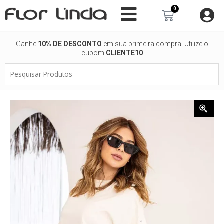
Ir
0
Carrinho
para
o
conteúdo
Ganhe
10% DE DESCONTO
em sua primeira compra. Utilize o
cupom
CLIENTE10
Pesquisar
Produtos