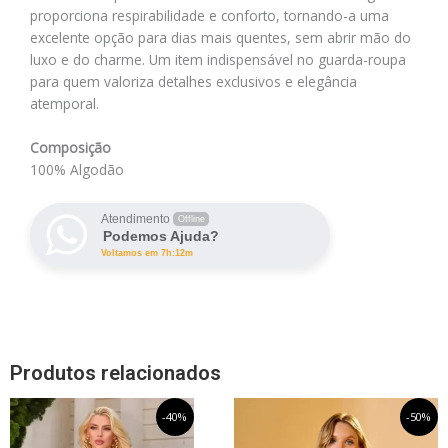
proporciona respirabilidade e conforto, tornando-a uma
excelente opção para dias mais quentes, sem abrir mão do
luxo e do charme. Um item indispensável no guarda-roupa
para quem valoriza detalhes exclusivos e elegância
atemporal.
Composição
100% Algodão
Atendimento
Offline
Podemos Ajuda?
Voltamos em 7h:12m
Produtos relacionados
O
Este
O
O
Este
O
-40%
-50%
preço
preço
preço
preço
produto
produto
original
atual
original
atual