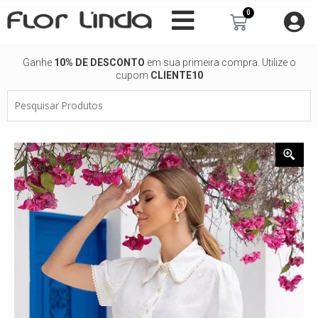
Ir
0
Carrinho
para
o
conteúdo
Ganhe
10% DE DESCONTO
em sua primeira compra. Utilize o
cupom
CLIENTE10
Pesquisar
Produtos