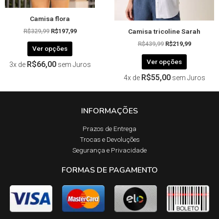
página
página
Camisa flora
do
do
Camisa tricoline Sarah
produto
produto
R$
329,99
R$
197,99
R$
439,99
R$
219,99
Ver opções
Ver opções
R$
66,00
3x de
sem Juros
R$
55,00
4x de
sem Juros
INFORMAÇÕES
Prazos de Entrega​
Trocas e Devoluções​
Segurança e Privacidade
FORMAS DE PAGAMENTO