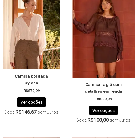
produto
produto
tem
tem
várias
várias
variantes.
variantes.
As
As
opções
opções
podem
podem
ser
ser
escolhidas
escolhida
na
na
página
página
Camisa bordada
do
do
sylena
Camisa raglã com
produto
produto
detalhes em renda
R$
879,99
R$
599,99
Ver opções
Ver opções
R$
146,67
6x de
sem Juros
R$
100,00
6x de
sem Juros