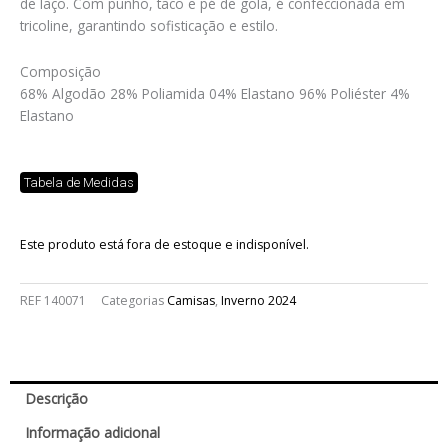
de laço. Com punho, taco e pé de gola, é confeccionada em
tricoline, garantindo sofisticação e estilo.
Composição
68% Algodão 28% Poliamida 04% Elastano 96% Poliéster 4%
Elastano
Tabela de Medidas
Este produto está fora de estoque e indisponível.
REF
140071
Categorias
Camisas
,
Inverno 2024
Descrição
Informação adicional