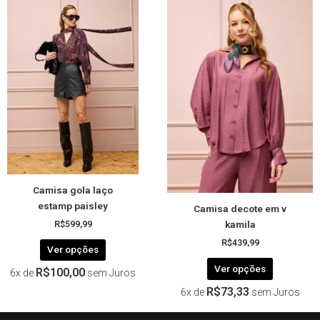
Este
Este
produto
produto
tem
tem
várias
várias
variantes.
variantes.
As
As
opções
opções
podem
podem
ser
ser
escolhidas
escolhida
na
na
página
página
Camisa gola laço
do
do
estamp paisley
Camisa decote em v
produto
produto
kamila
R$
599,99
R$
439,99
Ver opções
Ver opções
R$
100,00
6x de
sem Juros
R$
73,33
6x de
sem Juros