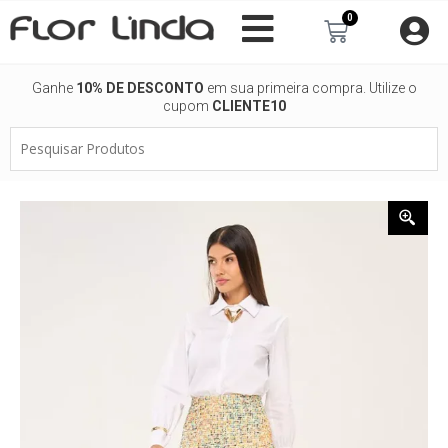
Ir
0
Carrinho
para
o
conteúdo
Ganhe
10% DE DESCONTO
em sua primeira compra. Utilize o
cupom
CLIENTE10
Pesquisar
Produtos