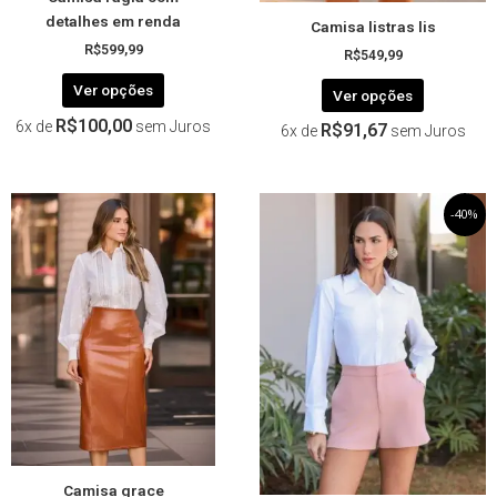
do
do
detalhes em renda
Camisa listras lis
produto
produto
R$
599,99
R$
549,99
Ver opções
Ver opções
R$
100,00
6x de
sem Juros
R$
91,67
6x de
sem Juros
Este
O
Este
O
-40%
preço
preço
produto
produto
original
atual
tem
tem
era:
é:
R$329,99.
R$197,99.
várias
várias
variantes.
variantes.
As
As
opções
opções
podem
podem
ser
ser
escolhidas
escolhida
na
na
página
página
Camisa grace
do
do