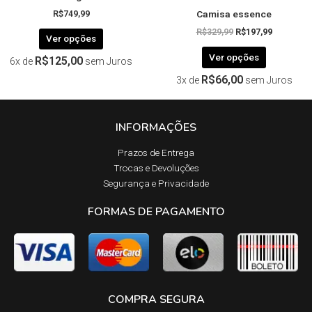
Camisa essence
produto
produto
R$
749,99
R$
329,99
R$
197,99
Ver opções
Ver opções
R$
125,00
6x de
sem Juros
R$
66,00
3x de
sem Juros
INFORMAÇÕES
Prazos de Entrega​
Trocas e Devoluções​
Segurança e Privacidade
FORMAS DE PAGAMENTO
COMPRA SEGURA