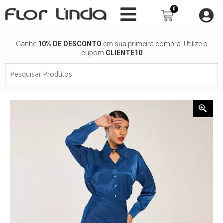
Ir
0
Carrinho
para
o
conteúdo
Ganhe
10% DE DESCONTO
em sua primeira compra. Utilize o
cupom
CLIENTE10
Pesquisar
Produtos