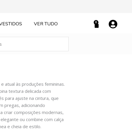
0
VESTIDOS
VER TUDO
Carrinho
 e atual às produções femininas.
ina textura delicada com
 para ajuste na cintura, que
em pregas, adicionando
ra criar composições modernas,
l elegante ou combine com calça
a e cheia de estilo.