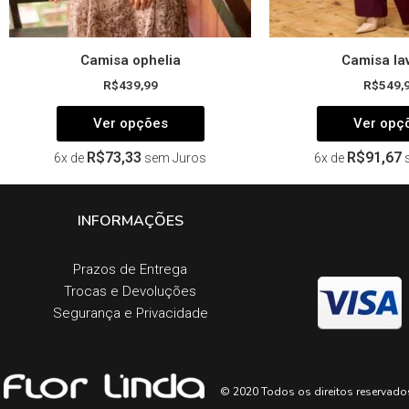
produto
Camisa ophelia
Camisa la
R$
439,99
R$
549,
Ver opções
Ver opç
R$
73,33
R$
91,67
6x de
sem Juros
6x de
INFORMAÇÕES
Prazos de Entrega​
Trocas e Devoluções​
Segurança e Privacidade
© 2020 Todos os direitos reservado