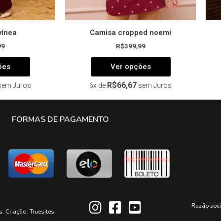
produto
produto
vínea
Camisa cropped noemi
99
R$
399,99
ões
Ver opções
R$
66,67
sem Juros
6x de
sem Juros
FORMAS DE PAGAMENTO
Razão soc
s. Criação:
Truesites