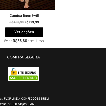
produto
Camisa linen twill
R$
489,99
R$
293,99
Ver opções
R$
58,80
5x de
sem Juros
COMPRA SEGURA
ial: FLOR LINDA CONFECÇÕES EIRELI
CNPJ: 00.588.446/0001-89