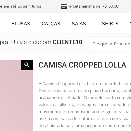
e em até 6x sem Juros
Parcela mínima de R$ 50,00
BLUSAS
CALÇAS
SAIAS
T-SHIRTS
Pesquisar
ra. Utilize o cupom
CLIENTE10
Produtos
CAMISA CROPPED LOLLA
A Camisa Cropped Lolla traz um ar sofisticado
Confeccionada em tecido plano bordado, comb
acabamento refinado. O modelo conta com viés
valoriza a silhueta, e mangas com drapeado 
movimento e romantismo ao design. Ideal pa
use-a com saias de cintura alta para um visua
de alfaiataria para uma proposta contemporâne