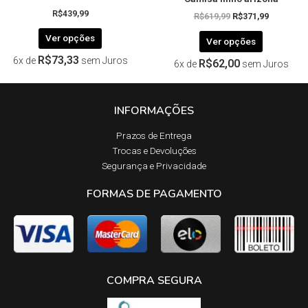
R$
439,99
R$
619,99
R$
371,99
Ver opções
Ver opções
R$
73,33
6x de
sem Juros
R$
62,00
6x de
sem Juros
INFORMAÇÕES
Prazos de Entrega​
Trocas e Devoluções​
Segurança e Privacidade
FORMAS DE PAGAMENTO
COMPRA SEGURA