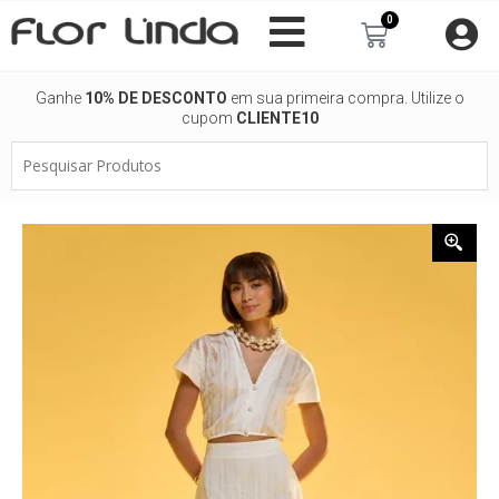
Ir
0
Carrinho
para
o
conteúdo
Ganhe
10% DE DESCONTO
em sua primeira compra. Utilize o
cupom
CLIENTE10
Pesquisar
Produtos