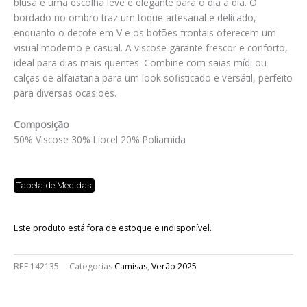
blusa é uma escolha leve e elegante para o dia a dia. O
bordado no ombro traz um toque artesanal e delicado,
enquanto o decote em V e os botões frontais oferecem um
visual moderno e casual. A viscose garante frescor e conforto,
ideal para dias mais quentes. Combine com saias mídi ou
calças de alfaiataria para um look sofisticado e versátil, perfeito
para diversas ocasiões.
Composição
50% Viscose 30% Liocel 20% Poliamida
Tabela de Medidas
Este produto está fora de estoque e indisponível.
REF
142135
Categorias
Camisas
,
Verão 2025