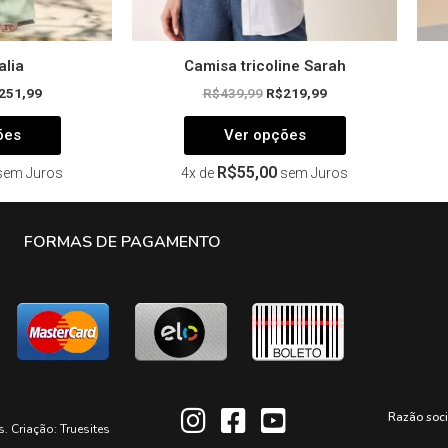
produto
produto
alia
Camisa tricoline Sarah
251,99
R$
439,99
R$
219,99
ões
Ver opções
R$
55,00
sem Juros
4x de
sem Juros
FORMAS DE PAGAMENTO
Razão soc
s. Criação:
Truesites