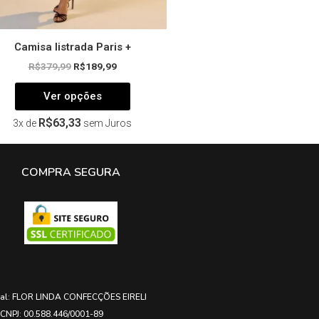
produto
Camisa listrada Paris +
R$
379,99
R$
189,99
Ver opções
R$
63,33
3x de
sem Juros
COMPRA SEGURA
ial: FLOR LINDA CONFECÇÕES EIRELI
CNPJ: 00.588.446/0001-89