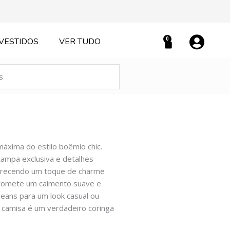
0
VESTIDOS
VER TUDO
Carrinho
áxima do estilo boêmio chic.
ampa exclusiva e detalhes
oferecendo um toque de charme
a promete um caimento suave e
jeans para um look casual ou
 camisa é um verdadeiro coringa