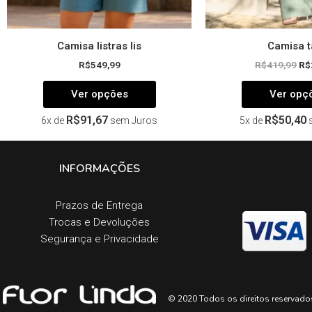
produto
Camisa listras lis
Camisa t
R$
549,99
R$
419,99
R$
Ver opções
Ver opç
R$
91,67
R$
50,40
6x de
sem Juros
5x de
INFORMAÇÕES
Prazos de Entrega​
Trocas e Devoluções​
Segurança e Privacidade
© 2020 Todos os direitos reservado